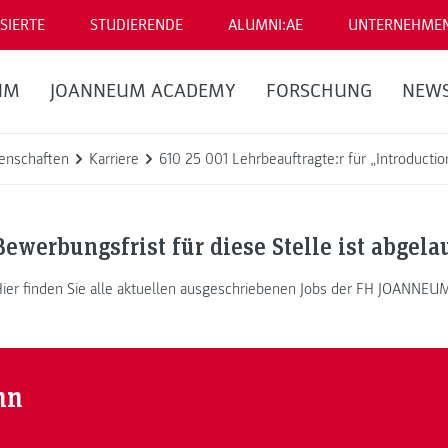
SIERTE
STUDIERENDE
ALUMNI:AE
UNTERNEHME
UM
JOANNEUM ACADEMY
FORSCHUNG
NEW
enschaften
Karriere
610 25 001 Lehrbeauftragte:r für „Introduct
Bewerbungsfrist für diese Stelle ist abgela
ier finden Sie alle aktuellen ausgeschriebenen Jobs der FH JOANNEU
nn