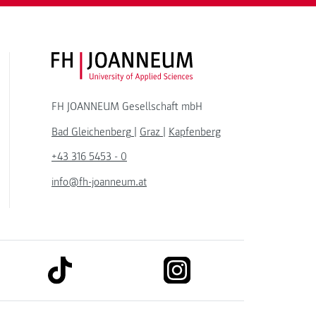
FH JOANNEUM Logo
FH JOANNEUM Gesellschaft mbH
Bad Gleichenberg
|
Graz
|
Kapfenberg
+43 316 5453 - 0
info@fh-joanneum.at
link to tiktok
link to instagram
kedin