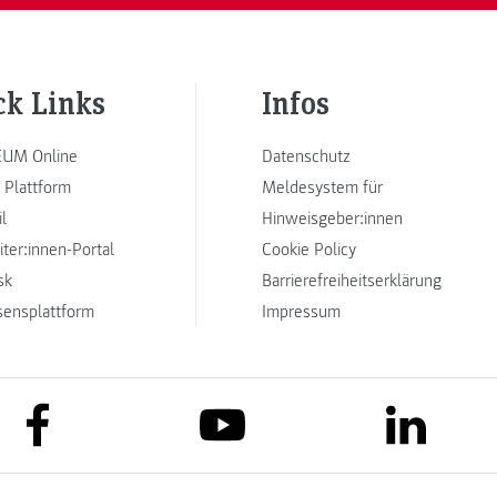
ck Links
Infos
UM Online
Datenschutz
 Plattform
Meldesystem für
l
Hinweisgeber:innen
iter:innen-Portal
Cookie Policy
sk
Barrierefreiheitserklärung
sensplattform
Impressum
link to facebook
link to lin
link to youtube