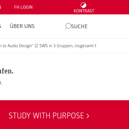
N
FH LOGIN
KONTRAST
S
ÜBER UNS
SUCHE
ion to Audio Design“ (2 SWS in 3 Gruppen, insgesamt 6 SWS)
ufen.
M.
STUDY WITH PURPOSE