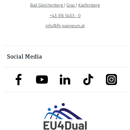
Bad Gleichenberg
|
Graz
|
Kapfenberg
+43 316 5453 - 0
info@fh-joanneum.at
Social Media
link to facebook
link to tiktok
link to
link to linkedin
link to youtube