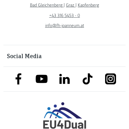
Bad Gleichenberg
|
Graz
|
Kapfenberg
+43 316 5453 - 0
info@fh-joanneum.at
Social Media
link to facebook
link to tiktok
link to
link to linkedin
link to youtube