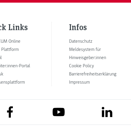
ck Links
Infos
UM Online
Datenschutz
 Plattform
Meldesystem für
l
Hinweisgeber:innen
iter:innen-Portal
Cookie Policy
sk
Barrierefreiheitserklärung
sensplattform
Impressum
link to facebook
link to lin
link to youtube