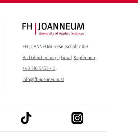
FH JOANNEUM Logo
FH JOANNEUM Gesellschaft mbH
Bad Gleichenberg
|
Graz
|
Kapfenberg
+43 316 5453 - 0
info@fh-joanneum.at
link to tiktok
link to instagram
kedin