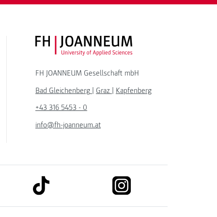
FH JOANNEUM Logo
FH JOANNEUM Gesellschaft mbH
Bad Gleichenberg
|
Graz
|
Kapfenberg
+43 316 5453 - 0
info@fh-joanneum.at
link to tiktok
link to instagram
kedin