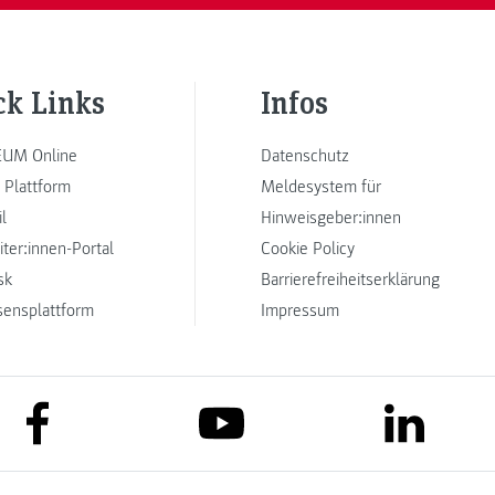
ck Links
Infos
UM Online
Datenschutz
 Plattform
Meldesystem für
l
Hinweisgeber:innen
iter:innen-Portal
Cookie Policy
sk
Barrierefreiheitserklärung
sensplattform
Impressum
link to facebook
link to lin
link to youtube