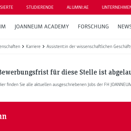
SIERTE
STUDIERENDE
ALUMNI:AE
UNTERNEHME
UM
JOANNEUM ACADEMY
FORSCHUNG
NEW
enschaften
Karriere
Assistent:in der wissenschaftlichen Geschäf
Bewerbungsfrist für diese Stelle ist abgela
ier finden Sie alle aktuellen ausgeschriebenen Jobs der FH JOANNEU
nn