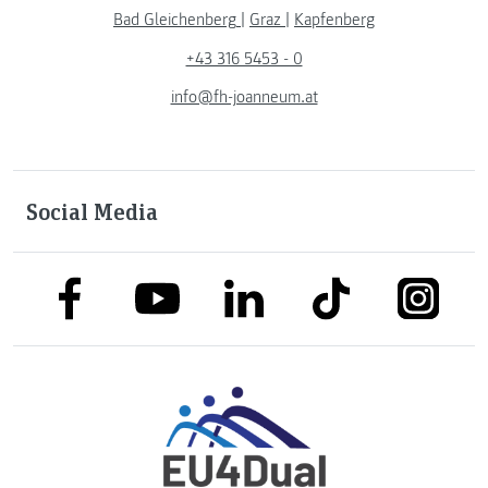
Bad Gleichenberg
|
Graz
|
Kapfenberg
+43 316 5453 - 0
info@fh-joanneum.at
Social Media
link to facebook
link to tiktok
link to
link to linkedin
link to youtube