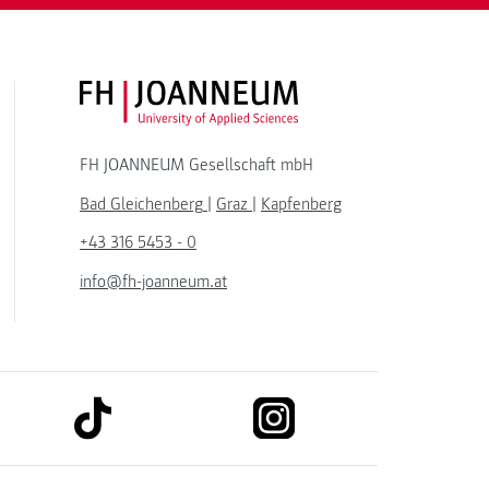
FH JOANNEUM Logo
FH JOANNEUM Gesellschaft mbH
Bad Gleichenberg
|
Graz
|
Kapfenberg
+43 316 5453 - 0
info@fh-joanneum.at
link to tiktok
link to instagram
kedin