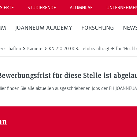
SIERTE
STUDIERENDE
ALUMNI:AE
UNTERNEHME
UM
JOANNEUM ACADEMY
FORSCHUNG
NEW
enschaften
Karriere
KN 210 20 003: LehrbeauftragteR für "Hochb
Bewerbungsfrist für diese Stelle ist abgela
ier finden Sie alle aktuellen ausgeschriebenen Jobs der FH JOANNEU
nn