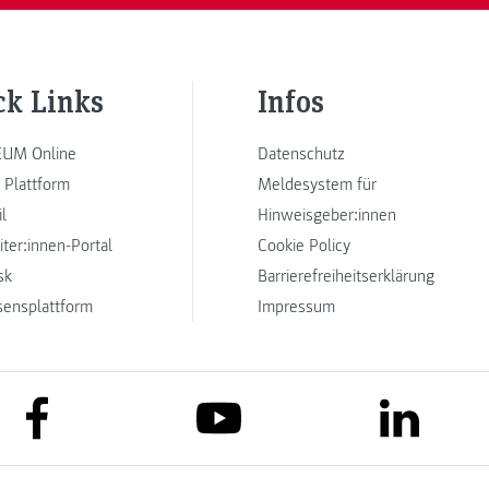
ck Links
Infos
UM Online
Datenschutz
 Plattform
Meldesystem für
l
Hinweisgeber:innen
iter:innen-Portal
Cookie Policy
sk
Barrierefreiheitserklärung
sensplattform
Impressum
link to facebook
link to lin
link to youtube