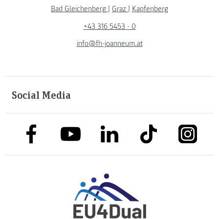
Bad Gleichenberg
|
Graz
|
Kapfenberg
+43 316 5453 - 0
info@fh-joanneum.at
Social Media
link to facebook
link to tiktok
link to
link to linkedin
link to youtube