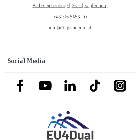
Bad Gleichenberg
|
Graz
|
Kapfenberg
+43 316 5453 - 0
info@fh-joanneum.at
Social Media
link to facebook
link to tiktok
link to
link to linkedin
link to youtube