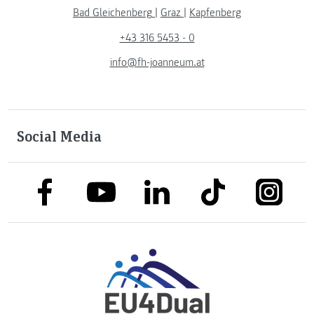
Bad Gleichenberg
|
Graz
|
Kapfenberg
+43 316 5453 - 0
info@fh-joanneum.at
Social Media
link to facebook
link to tiktok
link to
link to linkedin
link to youtube