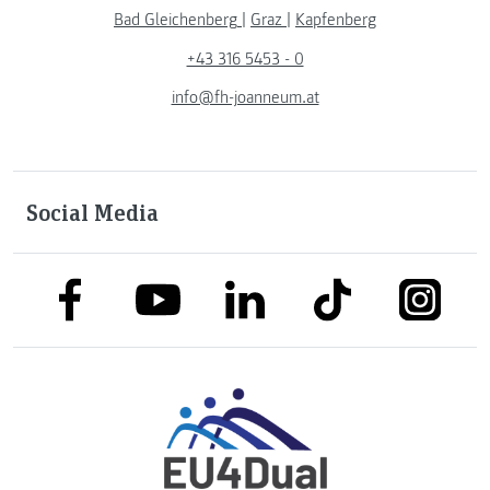
Bad Gleichenberg
|
Graz
|
Kapfenberg
+43 316 5453 - 0
info@fh-joanneum.at
Social Media
link to facebook
link to tiktok
link to
link to linkedin
link to youtube