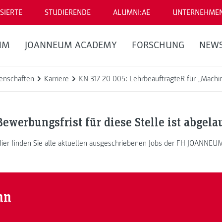
SIERTE
STUDIERENDE
ALUMNI:AE
UNTERNEHME
UM
JOANNEUM ACADEMY
FORSCHUNG
NEW
enschaften
Karriere
KN 317 20 005: LehrbeauftragteR für „Machin
Bewerbungsfrist für diese Stelle ist abgela
ier finden Sie alle aktuellen ausgeschriebenen Jobs der FH JOANNEU
nn