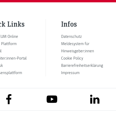
ck Links
Infos
UM Online
Datenschutz
 Plattform
Meldesystem für
l
Hinweisgeber:innen
iter:innen-Portal
Cookie Policy
sk
Barrierefreiheitserklärung
sensplattform
Impressum
link to facebook
link to lin
link to youtube