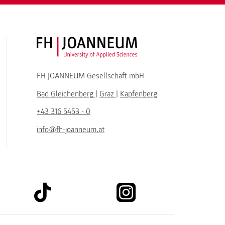
FH JOANNEUM Logo
FH JOANNEUM Gesellschaft mbH
Bad Gleichenberg
|
Graz
|
Kapfenberg
+43 316 5453 - 0
info@fh-joanneum.at
link to tiktok
link to instagram
kedin