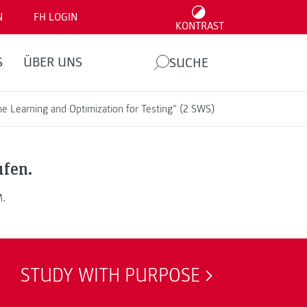
N
FH LOGIN
KONTRAST
S
ÜBER UNS
SUCHE
e Learning and Optimization for Testing“ (2 SWS)
ufen.
M.
STUDY WITH PURPOSE