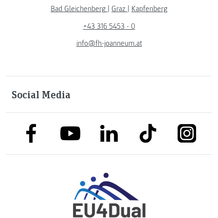
Bad Gleichenberg
|
Graz
|
Kapfenberg
+43 316 5453 - 0
info@fh-joanneum.at
Social Media
link to facebook
link to tiktok
link to
link to linkedin
link to youtube