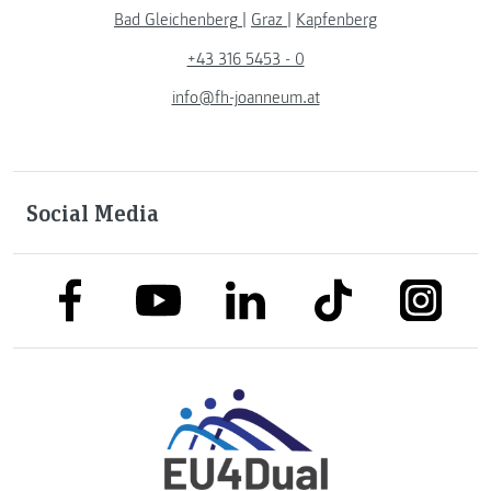
Bad Gleichenberg
|
Graz
|
Kapfenberg
+43 316 5453 - 0
info@fh-joanneum.at
Social Media
link to facebook
link to tiktok
link to
link to linkedin
link to youtube