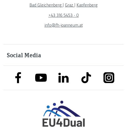
Bad Gleichenberg
|
Graz
|
Kapfenberg
+43 316 5453 - 0
info@fh-joanneum.at
Social Media
link to facebook
link to tiktok
link to
link to linkedin
link to youtube