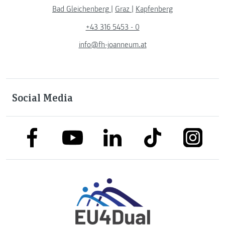
Bad Gleichenberg
|
Graz
|
Kapfenberg
+43 316 5453 - 0
info@fh-joanneum.at
Social Media
link to facebook
link to tiktok
link to
link to linkedin
link to youtube