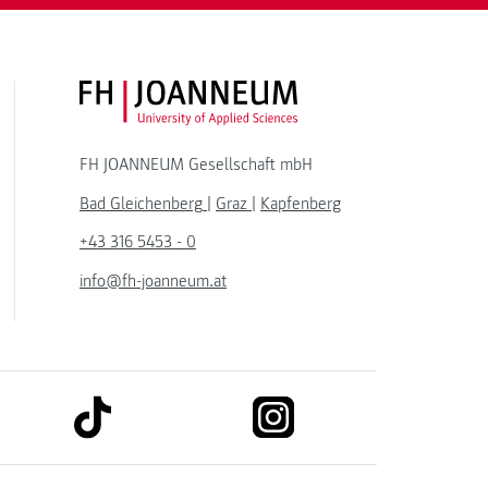
FH JOANNEUM Logo
FH JOANNEUM Gesellschaft mbH
Bad Gleichenberg
|
Graz
|
Kapfenberg
+43 316 5453 - 0
info@fh-joanneum.at
link to tiktok
link to instagram
kedin