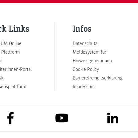
ck Links
Infos
UM Online
Datenschutz
 Plattform
Meldesystem für
l
Hinweisgeber:innen
iter:innen-Portal
Cookie Policy
sk
Barrierefreiheitserklärung
sensplattform
Impressum
link to facebook
link to lin
link to youtube