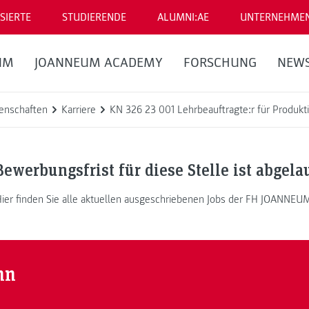
SIERTE
STUDIERENDE
ALUMNI:AE
UNTERNEHME
UM
JOANNEUM ACADEMY
FORSCHUNG
NEW
enschaften
Karriere
KN 326 23 001 Lehrbeauftragte:r für Produkti
Bewerbungsfrist für diese Stelle ist abgela
ier finden Sie alle aktuellen ausgeschriebenen Jobs der FH JOANNEU
nn