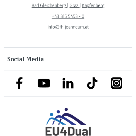
Bad Gleichenberg
|
Graz
|
Kapfenberg
+43 316 5453 - 0
info@fh-joanneum.at
Social Media
link to facebook
link to tiktok
link to
link to linkedin
link to youtube