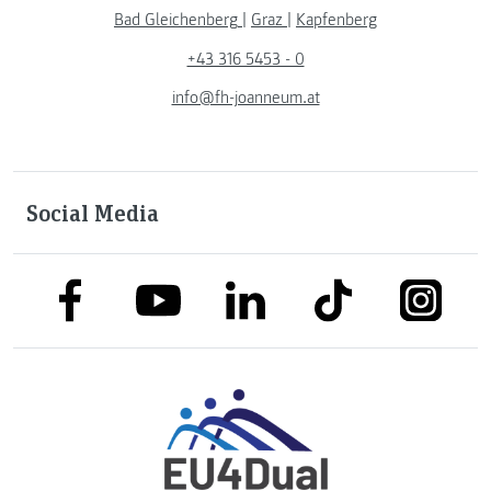
Bad Gleichenberg
|
Graz
|
Kapfenberg
+43 316 5453 - 0
info@fh-joanneum.at
Social Media
link to facebook
link to tiktok
link to
link to linkedin
link to youtube