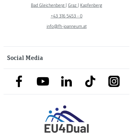
Bad Gleichenberg
|
Graz
|
Kapfenberg
+43 316 5453 - 0
info@fh-joanneum.at
Social Media
link to facebook
link to tiktok
link to
link to linkedin
link to youtube