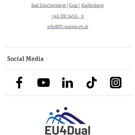
Bad Gleichenberg
|
Graz
|
Kapfenberg
+43 316 5453 - 0
info@fh-joanneum.at
Social Media
link to facebook
link to tiktok
link to
link to linkedin
link to youtube