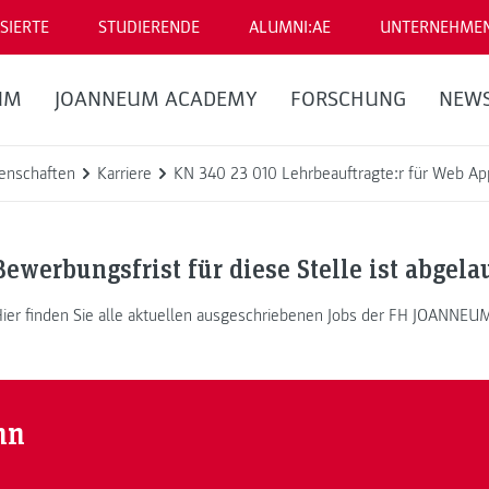
SIERTE
STUDIERENDE
ALUMNI:AE
UNTERNEHME
UM
JOANNEUM ACADEMY
FORSCHUNG
NEW
enschaften
Karriere
KN 340 23 010 Lehrbeauftragte:r für Web Ap
Bewerbungsfrist für diese Stelle ist abgela
ier finden Sie alle aktuellen ausgeschriebenen Jobs der FH JOANNEU
nn