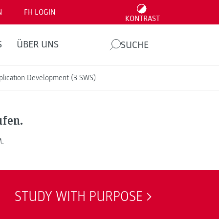
N
FH LOGIN
KONTRAST
S
ÜBER UNS
SUCHE
plication Development (3 SWS)
ufen.
M.
STUDY WITH PURPOSE