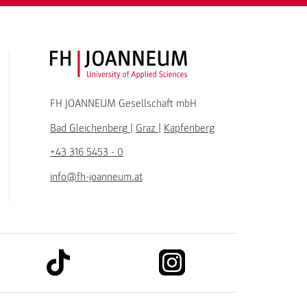
FH JOANNEUM Logo
FH JOANNEUM Gesellschaft mbH
Bad Gleichenberg
|
Graz
|
Kapfenberg
+43 316 5453 - 0
info@fh-joanneum.at
link to tiktok
link to instagram
kedin