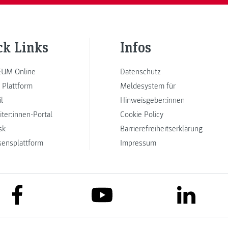
ck Links
Infos
UM Online
Datenschutz
 Plattform
Meldesystem für
l
Hinweisgeber:innen
iter:innen-Portal
Cookie Policy
sk
Barrierefreiheitserklärung
sensplattform
Impressum
link to facebook
link to lin
link to youtube