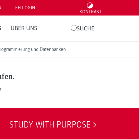
N
FH LOGIN
KONTRAST
S
ÜBER UNS
SUCHE
 Programmierung und Datenbanken
ufen.
M.
STUDY WITH PURPOSE