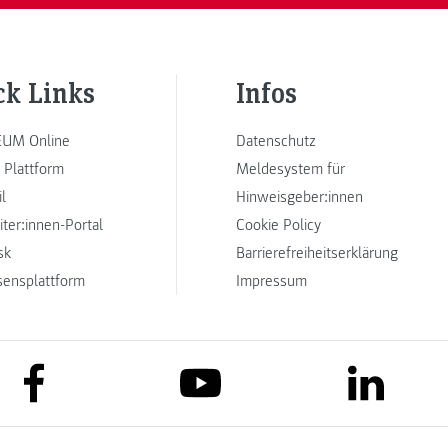
ck Links
Infos
UM Online
Datenschutz
 Plattform
Meldesystem für
l
Hinweisgeber:innen
iter:innen-Portal
Cookie Policy
sk
Barrierefreiheitserklärung
sensplattform
Impressum
link to facebook
link to lin
link to youtube