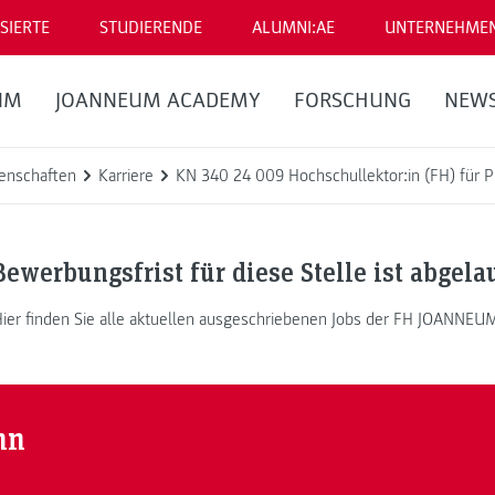
SIERTE
STUDIERENDE
ALUMNI:AE
UNTERNEHME
UM
JOANNEUM ACADEMY
FORSCHUNG
NEW
enschaften
Karriere
KN 340 24 009 Hochschullektor:in (FH) für
Bewerbungsfrist für diese Stelle ist abgela
ier finden Sie alle aktuellen ausgeschriebenen Jobs der FH JOANNEU
nn