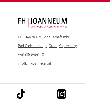
FH JOANNEUM Logo
FH JOANNEUM Gesellschaft mbH
Bad Gleichenberg
|
Graz
|
Kapfenberg
+43 316 5453 - 0
info@fh-joanneum.at
link to tiktok
link to instagram
kedin