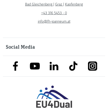
Bad Gleichenberg
|
Graz
|
Kapfenberg
+43 316 5453 - 0
info@fh-joanneum.at
Social Media
link to facebook
link to tiktok
link to
link to linkedin
link to youtube