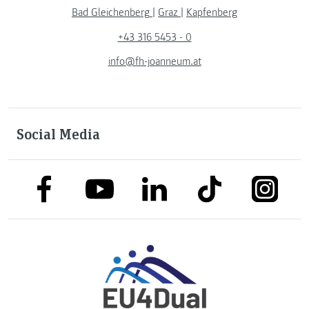
Bad Gleichenberg
|
Graz
|
Kapfenberg
+43 316 5453 - 0
info@fh-joanneum.at
Social Media
link to facebook
link to tiktok
link to
link to linkedin
link to youtube