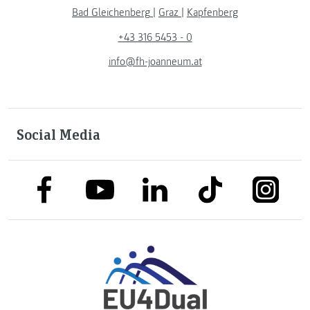
Bad Gleichenberg
|
Graz
|
Kapfenberg
+43 316 5453 - 0
info@fh-joanneum.at
Social Media
link to facebook
link to tiktok
link to
link to linkedin
link to youtube