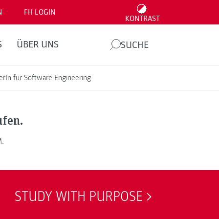
N
FH LOGIN
KONTRAST
S
ÜBER UNS
SUCHE
erIn für Software Engineering
ufen.
M.
STUDY WITH PURPOSE