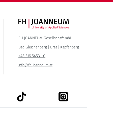
FH JOANNEUM Logo
FH JOANNEUM Gesellschaft mbH
Bad Gleichenberg
|
Graz
|
Kapfenberg
+43 316 5453 - 0
info@fh-joanneum.at
link to tiktok
link to instagram
kedin