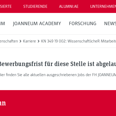
SIERTE
STUDIERENDE
ALUMNI:AE
UNTERNEHME
UM
JOANNEUM ACADEMY
FORSCHUNG
NEW
enschaften
Karriere
KN 349 19 002: WissenschaftlicheR Mitarbeit
Bewerbungsfrist für diese Stelle ist abgela
ier finden Sie alle aktuellen ausgeschriebenen Jobs der FH JOANNEU
nn