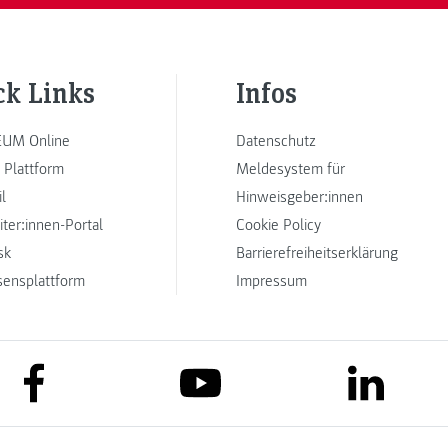
ck Links
Infos
UM Online
Datenschutz
 Plattform
Meldesystem für
l
Hinweisgeber:innen
iter:innen-Portal
Cookie Policy
sk
Barrierefreiheitserklärung
sensplattform
Impressum
link to facebook
link to lin
link to youtube