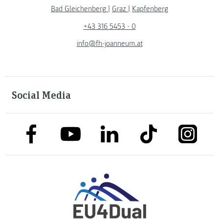
Bad Gleichenberg
|
Graz
|
Kapfenberg
+43 316 5453 - 0
info@fh-joanneum.at
Social Media
link to facebook
link to tiktok
link to
link to linkedin
link to youtube