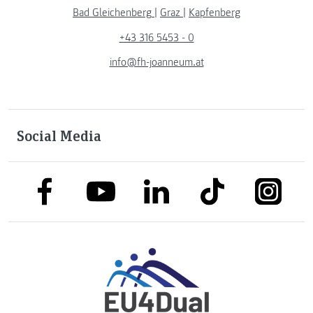
Bad Gleichenberg
|
Graz
|
Kapfenberg
+43 316 5453 - 0
info@fh-joanneum.at
Social Media
link to facebook
link to tiktok
link to
link to linkedin
link to youtube