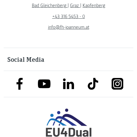
Bad Gleichenberg
|
Graz
|
Kapfenberg
+43 316 5453 - 0
info@fh-joanneum.at
Social Media
link to facebook
link to tiktok
link to
link to linkedin
link to youtube