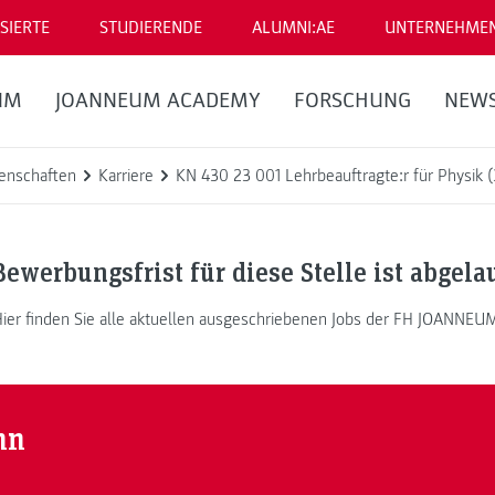
SIERTE
STUDIERENDE
ALUMNI:AE
UNTERNEHME
UM
JOANNEUM ACADEMY
FORSCHUNG
NEW
enschaften
Karriere
KN 430 23 001 Lehrbeauftragte:r für Physik 
Bewerbungsfrist für diese Stelle ist abgela
ier finden Sie alle aktuellen ausgeschriebenen Jobs der FH JOANNEU
nn