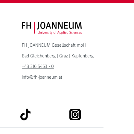
FH JOANNEUM Logo
FH JOANNEUM Gesellschaft mbH
Bad Gleichenberg
|
Graz
|
Kapfenberg
+43 316 5453 - 0
info@fh-joanneum.at
link to tiktok
link to instagram
kedin