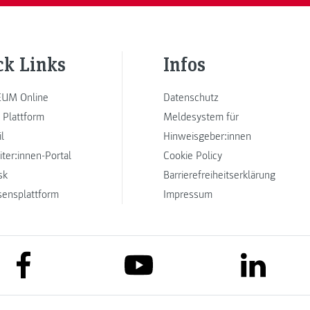
ck Links
Infos
UM Online
Datenschutz
 Plattform
Meldesystem für
l
Hinweisgeber:innen
iter:innen-Portal
Cookie Policy
sk
Barrierefreiheitserklärung
sensplattform
Impressum
link to facebook
link to lin
link to youtube