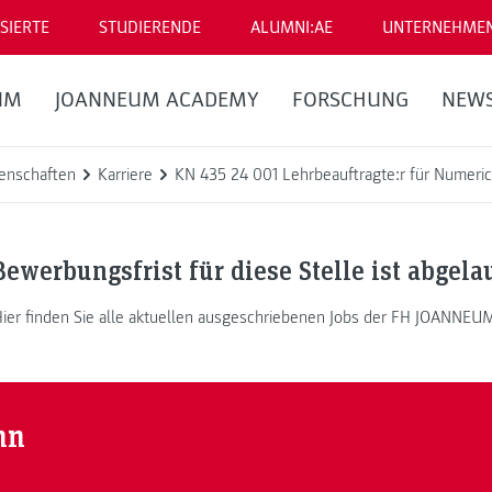
SIERTE
STUDIERENDE
ALUMNI:AE
UNTERNEHME
UM
JOANNEUM ACADEMY
FORSCHUNG
NEW
enschaften
Karriere
KN 435 24 001 Lehrbeauftragte:r für Numerica
Bewerbungsfrist für diese Stelle ist abgela
ier finden Sie alle aktuellen ausgeschriebenen Jobs der FH JOANNEU
nn