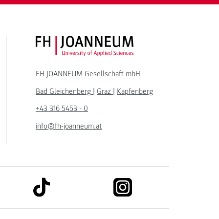
FH JOANNEUM Logo
FH JOANNEUM Gesellschaft mbH
Bad Gleichenberg
|
Graz
|
Kapfenberg
+43 316 5453 - 0
info@fh-joanneum.at
link to tiktok
link to instagram
kedin