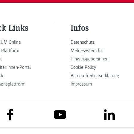
ck Links
Infos
UM Online
Datenschutz
 Plattform
Meldesystem für
l
Hinweisgeber:innen
iter:innen-Portal
Cookie Policy
sk
Barrierefreiheitserklärung
sensplattform
Impressum
link to facebook
link to lin
link to youtube