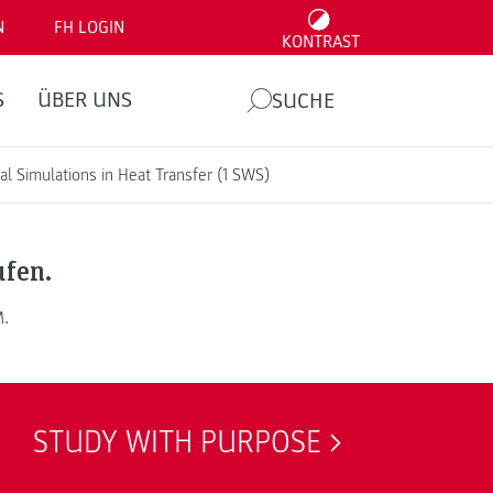
N
FH LOGIN
KONTRAST
S
ÜBER UNS
SUCHE
l Simulations in Heat Transfer (1 SWS)
ufen.
M.
STUDY WITH PURPOSE