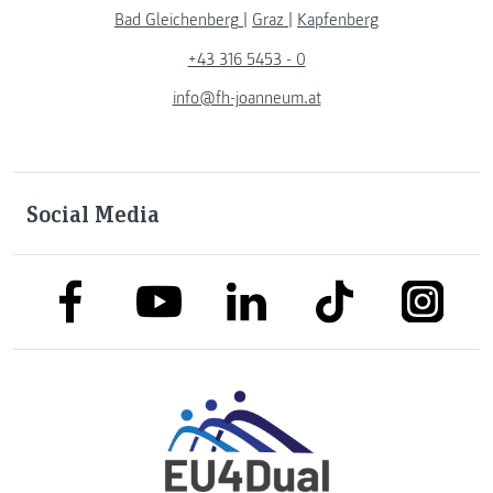
Bad Gleichenberg
|
Graz
|
Kapfenberg
+43 316 5453 - 0
info@fh-joanneum.at
Social Media
link to facebook
link to tiktok
link to
link to linkedin
link to youtube