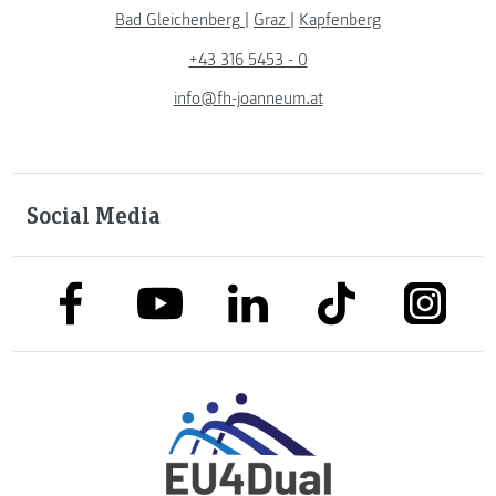
Bad Gleichenberg
|
Graz
|
Kapfenberg
+43 316 5453 - 0
info@fh-joanneum.at
Social Media
link to facebook
link to tiktok
link to
link to linkedin
link to youtube