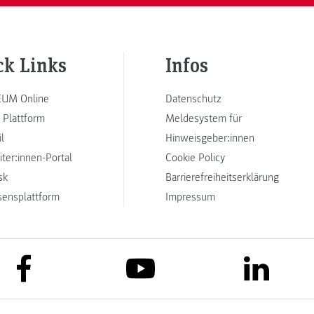
ck Links
Infos
UM Online
Datenschutz
 Plattform
Meldesystem für
l
Hinweisgeber:innen
iter:innen-Portal
Cookie Policy
sk
Barrierefreiheitserklärung
sensplattform
Impressum
link to facebook
link to lin
link to youtube