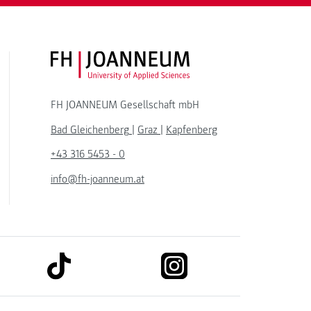
FH JOANNEUM Logo
FH JOANNEUM Gesellschaft mbH
Bad Gleichenberg
|
Graz
|
Kapfenberg
+43 316 5453 - 0
info@fh-joanneum.at
link to tiktok
link to instagram
kedin