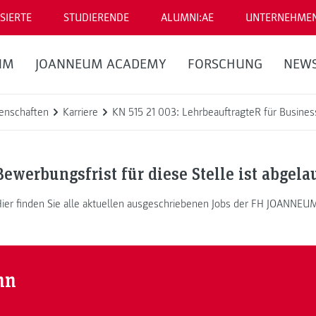
SIERTE
STUDIERENDE
ALUMNI:AE
UNTERNEHME
UM
JOANNEUM ACADEMY
FORSCHUNG
NEW
enschaften
Karriere
KN 515 21 003: LehrbeauftragteR für Business
Bewerbungsfrist für diese Stelle ist abgela
ier finden Sie alle aktuellen ausgeschriebenen Jobs der FH JOANNEU
nn