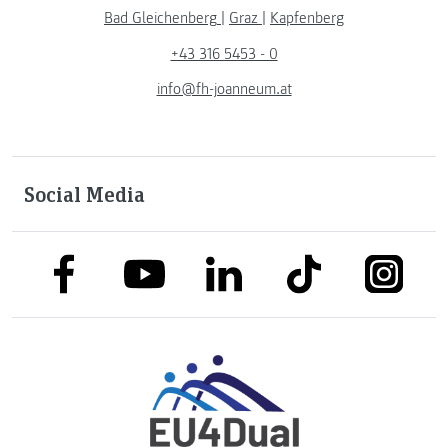
Bad Gleichenberg
|
Graz
|
Kapfenberg
+43 316 5453 - 0
info@fh-joanneum.at
Social Media
link to facebook
link to tiktok
link to
link to linkedin
link to youtube