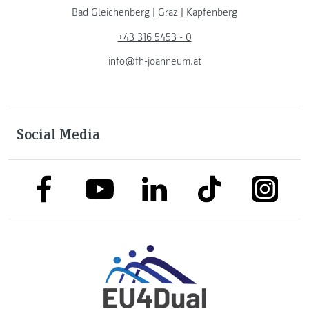
Bad Gleichenberg
|
Graz
|
Kapfenberg
+43 316 5453 - 0
info@fh-joanneum.at
Social Media
link to facebook
link to tiktok
link to
link to linkedin
link to youtube