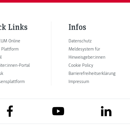
ck Links
Infos
UM Online
Datenschutz
 Plattform
Meldesystem für
l
Hinweisgeber:innen
iter:innen-Portal
Cookie Policy
sk
Barrierefreiheitserklärung
sensplattform
Impressum
link to facebook
link to lin
link to youtube