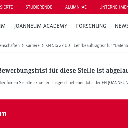
SIERTE
STUDIERENDE
ALUMNI:AE
UNTERNEHME
UM
JOANNEUM ACADEMY
FORSCHUNG
NEW
enschaften
Karriere
KN 516 22 001: Lehrbeauftragte:r für “Date
Bewerbungsfrist für diese Stelle ist abgela
ier finden Sie alle aktuellen ausgeschriebenen Jobs der FH JOANNEU
nn