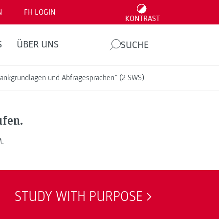
N
FH LOGIN
KONTRAST
S
ÜBER UNS
SUCHE
nbankgrundlagen und Abfragesprachen” (2 SWS)
ufen.
M.
STUDY WITH PURPOSE