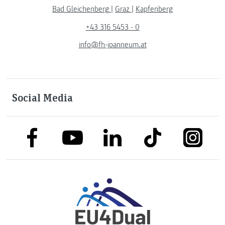
Bad Gleichenberg
|
Graz
|
Kapfenberg
+43 316 5453 - 0
info@fh-joanneum.at
Social Media
link to facebook
link to tiktok
link to
link to linkedin
link to youtube