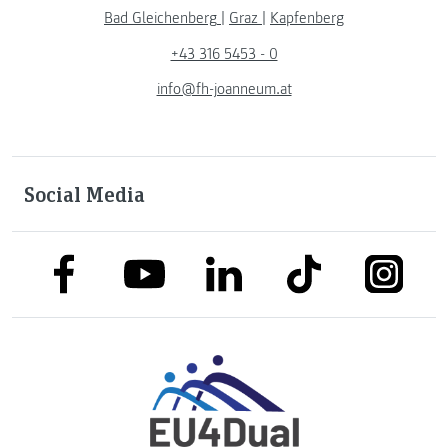
Bad Gleichenberg
|
Graz
|
Kapfenberg
+43 316 5453 - 0
info@fh-joanneum.at
Social Media
link to facebook
link to tiktok
link to
link to linkedin
link to youtube