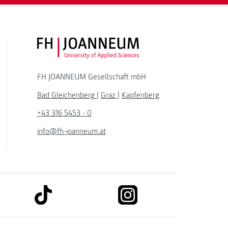
FH JOANNEUM Logo
FH JOANNEUM Gesellschaft mbH
Bad Gleichenberg
|
Graz
|
Kapfenberg
+43 316 5453 - 0
info@fh-joanneum.at
link to tiktok
link to instagram
kedin