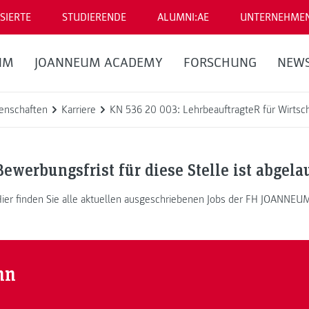
SIERTE
STUDIERENDE
ALUMNI:AE
UNTERNEHME
UM
JOANNEUM ACADEMY
FORSCHUNG
NEW
enschaften
Karriere
KN 536 20 003: LehrbeauftragteR für Wirtsch
Bewerbungsfrist für diese Stelle ist abgela
ier finden Sie alle aktuellen ausgeschriebenen Jobs der FH JOANNEU
nn