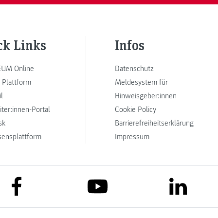
ck Links
Infos
UM Online
Datenschutz
 Plattform
Meldesystem für
l
Hinweisgeber:innen
iter:innen-Portal
Cookie Policy
sk
Barrierefreiheitserklärung
sensplattform
Impressum
link to facebook
link to lin
link to youtube