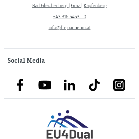
Bad Gleichenberg
|
Graz
|
Kapfenberg
+43 316 5453 - 0
info@fh-joanneum.at
Social Media
link to facebook
link to tiktok
link to
link to linkedin
link to youtube