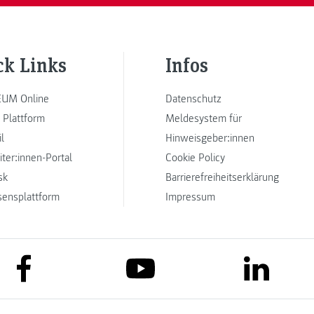
ck Links
Infos
UM Online
Datenschutz
 Plattform
Meldesystem für
l
Hinweisgeber:innen
iter:innen-Portal
Cookie Policy
sk
Barrierefreiheitserklärung
sensplattform
Impressum
link to facebook
link to lin
link to youtube