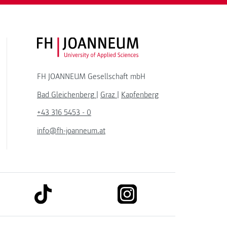
FH JOANNEUM Logo
FH JOANNEUM Gesellschaft mbH
Bad Gleichenberg
|
Graz
|
Kapfenberg
+43 316 5453 - 0
info@fh-joanneum.at
link to tiktok
link to instagram
kedin