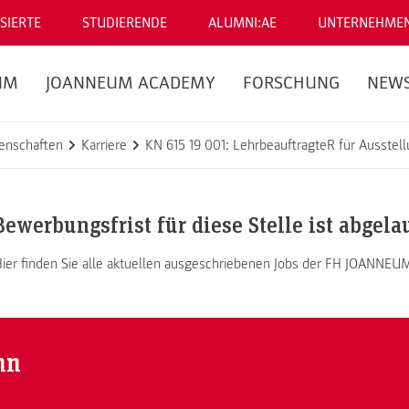
SIERTE
STUDIERENDE
ALUMNI:AE
UNTERNEHME
UM
JOANNEUM ACADEMY
FORSCHUNG
NEW
enschaften
Karriere
KN 615 19 001: LehrbeauftragteR für Ausstel
Bewerbungsfrist für diese Stelle ist abgela
ier finden Sie alle aktuellen ausgeschriebenen Jobs der FH JOANNEU
nn