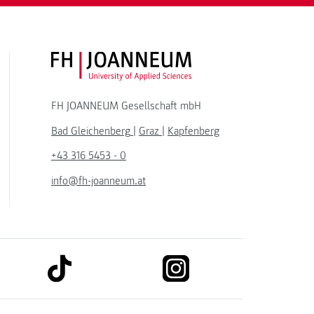
FH JOANNEUM Logo
FH JOANNEUM Gesellschaft mbH
Bad Gleichenberg
|
Graz
|
Kapfenberg
+43 316 5453 - 0
info@fh-joanneum.at
link to tiktok
link to instagram
kedin