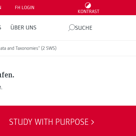
N
FH LOGIN
KONTRAST
S
ÜBER UNS
SUCHE
adata and Taxonomies" (2 SWS)
ufen.
M.
STUDY WITH PURPOSE