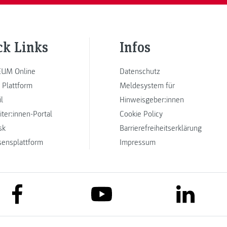
ck Links
Infos
UM Online
Datenschutz
 Plattform
Meldesystem für
l
Hinweisgeber:innen
iter:innen-Portal
Cookie Policy
sk
Barrierefreiheitserklärung
sensplattform
Impressum
link to facebook
link to lin
link to youtube