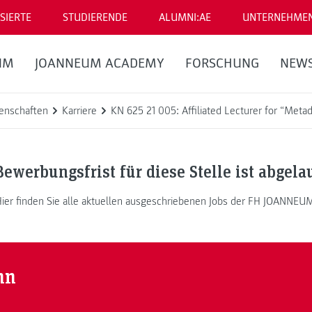
SIERTE
STUDIERENDE
ALUMNI:AE
UNTERNEHME
UM
JOANNEUM ACADEMY
FORSCHUNG
NEW
enschaften
Karriere
KN 625 21 005: Affiliated Lecturer for “Met
Bewerbungsfrist für diese Stelle ist abgela
ier finden Sie alle aktuellen ausgeschriebenen Jobs der FH JOANNEU
nn