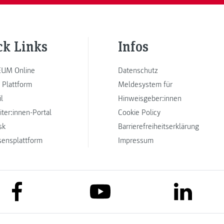
ck Links
Infos
UM Online
Datenschutz
 Plattform
Meldesystem für
l
Hinweisgeber:innen
iter:innen-Portal
Cookie Policy
sk
Barrierefreiheitserklärung
sensplattform
Impressum
link to facebook
link to lin
link to youtube