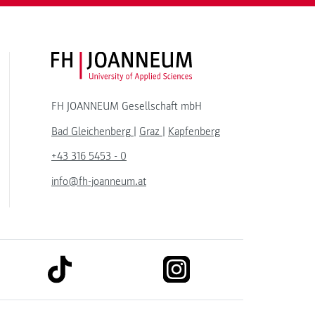
FH JOANNEUM Logo
FH JOANNEUM Gesellschaft mbH
Bad Gleichenberg
|
Graz
|
Kapfenberg
+43 316 5453 - 0
info@fh-joanneum.at
link to tiktok
link to instagram
kedin