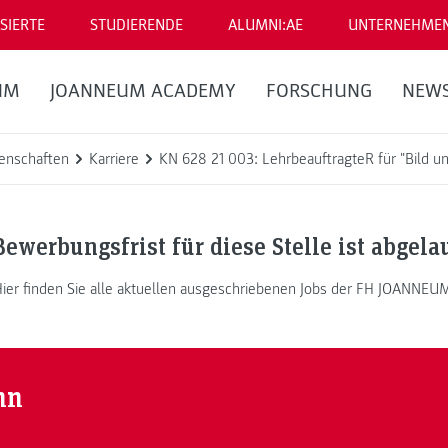
SIERTE
STUDIERENDE
ALUMNI:AE
UNTERNEHME
UM
JOANNEUM ACADEMY
FORSCHUNG
NEW
enschaften
Karriere
KN 628 21 003: LehrbeauftragteR für "Bild u
Bewerbungsfrist für diese Stelle ist abgela
ier finden Sie alle aktuellen ausgeschriebenen Jobs der FH JOANNEU
nn