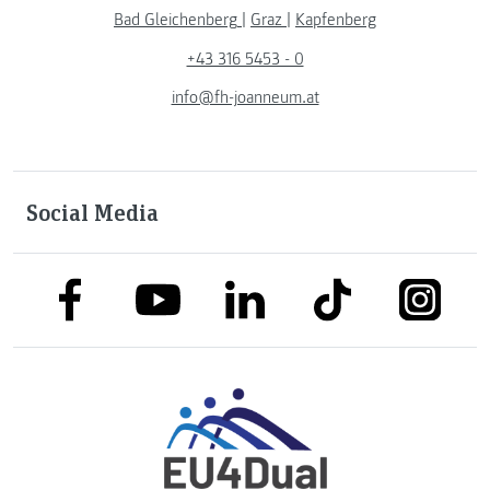
Bad Gleichenberg
|
Graz
|
Kapfenberg
+43 316 5453 - 0
info@fh-joanneum.at
Social Media
link to facebook
link to tiktok
link to
link to linkedin
link to youtube