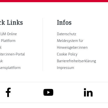
ck Links
Infos
UM Online
Datenschutz
 Plattform
Meldesystem für
l
Hinweisgeber:innen
iter:innen-Portal
Cookie Policy
sk
Barrierefreiheitserklärung
sensplattform
Impressum
link to facebook
link to lin
link to youtube