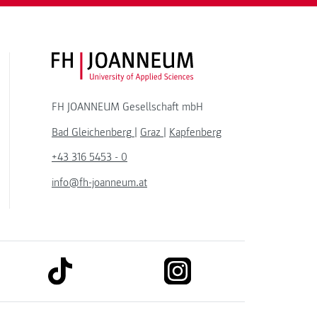
FH JOANNEUM Logo
FH JOANNEUM Gesellschaft mbH
Bad Gleichenberg
|
Graz
|
Kapfenberg
+43 316 5453 - 0
info@fh-joanneum.at
link to tiktok
link to instagram
kedin