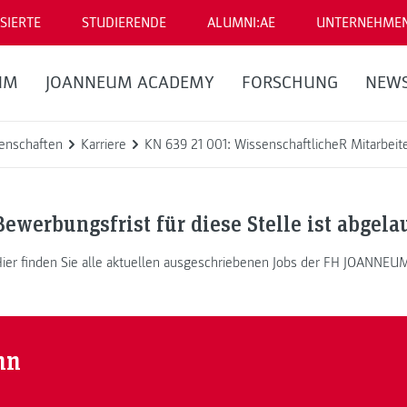
SIERTE
STUDIERENDE
ALUMNI:AE
UNTERNEHME
UM
JOANNEUM ACADEMY
FORSCHUNG
NEW
enschaften
Karriere
KN 639 21 001: WissenschaftlicheR Mitarbeit
Bewerbungsfrist für diese Stelle ist abgela
ier finden Sie alle aktuellen ausgeschriebenen Jobs der FH JOANNEU
nn