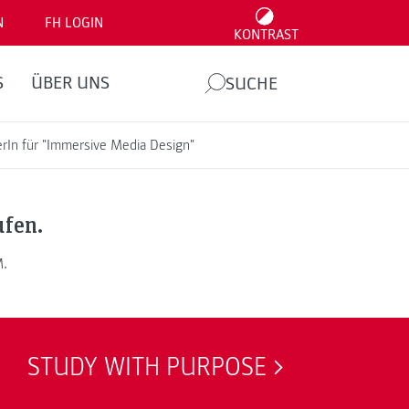
N
FH LOGIN
KONTRAST
S
ÜBER UNS
SUCHE
erIn für "Immersive Media Design"
ufen.
M.
STUDY WITH PURPOSE