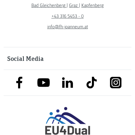
Bad Gleichenberg
|
Graz
|
Kapfenberg
+43 316 5453 - 0
info@fh-joanneum.at
Social Media
link to facebook
link to tiktok
link to
link to linkedin
link to youtube