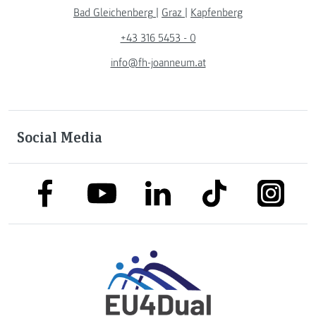
Bad Gleichenberg
|
Graz
|
Kapfenberg
+43 316 5453 - 0
info@fh-joanneum.at
Social Media
link to facebook
link to tiktok
link to
link to linkedin
link to youtube