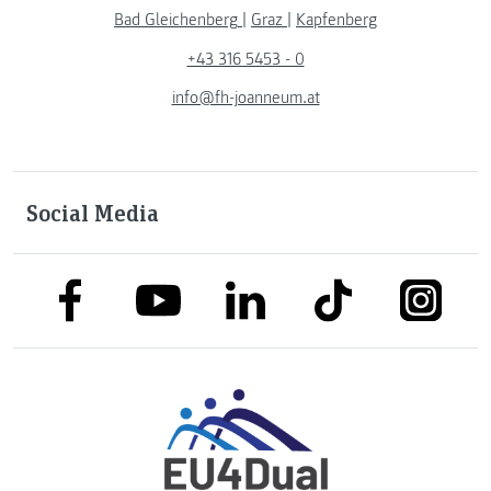
Bad Gleichenberg
|
Graz
|
Kapfenberg
+43 316 5453 - 0
info@fh-joanneum.at
Social Media
link to facebook
link to tiktok
link to
link to linkedin
link to youtube